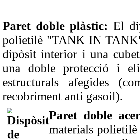
Paret doble plàstic:
El di
polietilè "TANK IN TANK"
dipòsit interior i una cube
una doble protecció i el
estructurals afegides (
recobriment anti gasoil).
Paret doble acer
materials polietilè